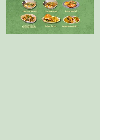
RANSSERIE CAKES
+90 5393224824
info@ransseriecakes.com
Cihannüma, Barbaros Blv. No: 77/A,
Beşiktaş/İstanbul, 34353