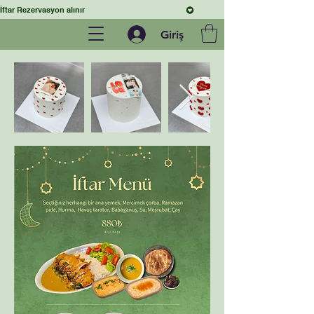
İftar Rezervasyon alınır
Giriş