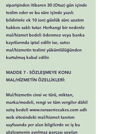
siparişinden itibaren 30 (Otuz) gün içinde
teslim eder ve bu süre içinde yazılı
bildirimle ek 10 (on) günlük süre uzatım
hakkını saklı tutar. Herhangi bir nedenle
mal/hizmet bedeli ödenmez veya banka
kayıtlarında iptal edilir ise, satıcı
mal/hizmetin teslimi yükümlülüğünden
kurtulmuş kabul edilir.
MADDE 7 - SÖZLEŞMEYE KONU
MAL/HİZMETİN ÖZELLİKLERİ:
Mal/hizmetin cinsi ve türü, miktarı,
marka/modeli, rengi ve tüm vergiler dâhil
satış bedeli www.ransseriecakes.com adlı
web sitesindeki mal/hizmet tanıtım
sayfasında yer alan bilgilerde ve iş bu
sözleşmenin ayrılmaz parçası sayılan