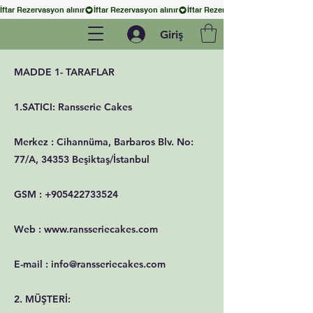
İftar Rezervasyon alınır
Giriş
MADDE 1- TARAFLAR
1.SATICI: Ransserie Cakes
Merkez : Cihannüma, Barbaros Blv. No:
77/A, 34353 Beşiktaş/İstanbul
GSM : +905422733524
Web : www.ransseriecakes.com
E-mail : info@ransseriecakes.com
2. MÜŞTERİ: