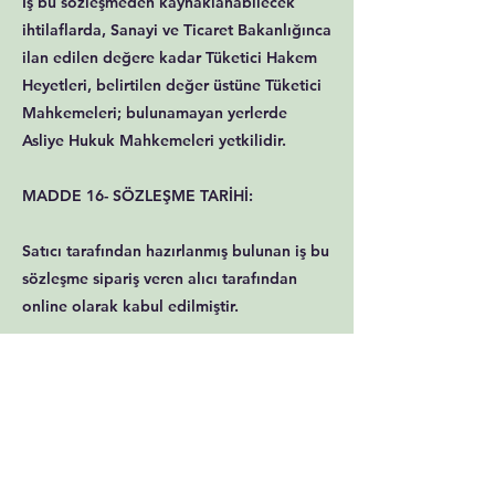
İş bu sözleşmeden kaynaklanabilecek
ihtilaflarda, Sanayi ve Ticaret Bakanlığınca
ilan edilen değere kadar Tüketici Hakem
Heyetleri, belirtilen değer üstüne Tüketici
Mahkemeleri; bulunamayan yerlerde
Asliye Hukuk Mahkemeleri yetkilidir.
MADDE 16- SÖZLEŞME TARİHİ:
Satıcı tarafından hazırlanmış bulunan iş bu
sözleşme sipariş veren alıcı tarafından
online olarak kabul edilmiştir.
MADDE 17- SİPARİŞ İPTALLARI:
Herhangi bir iptal veya ödemenizin
olmamasıyla siparişiniz iptal ile
sonuçlanacaktır. Online mağaza üzerinden